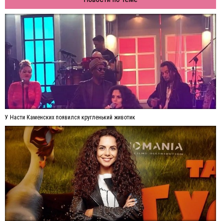
У Насти Каменских появился кругленький животик