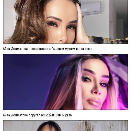
Айза Долматова поссорилась с бывшим мужем из-за сына
Айза Долматова поругалась с бывшим мужем