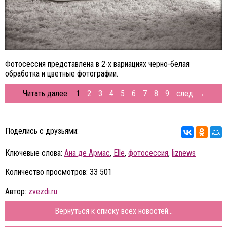
Фотосессия представлена в 2-х вариациях черно-белая
обработка и цветные фотографии.
Читать далее:
1
2
3
4
5
6
7
8
9
след. →
Поделись с друзьями:
Ключевые слова:
Ана де Армас
,
Elle
,
фотосессия
,
liznews
Количество просмотров: 33 501
Автор:
zvezdi.ru
Вернуться к списку всех новостей...