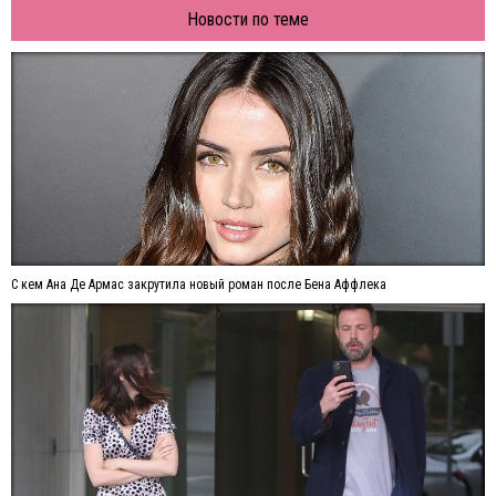
Новости по теме
С кем Ана Де Армас закрутила новый роман после Бена Аффлека