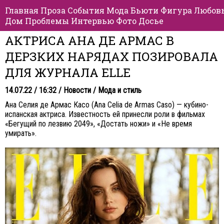
Главная
Проза
События
Мода
Бьюти
Фигура
Любов
Дом
Проблемы
Интервью
Фото
Досье
АКТРИСА АНА ДЕ АРМАС В
ДЕРЗКИХ НАРЯДАХ ПОЗИРОВАЛА
ДЛЯ ЖУРНАЛА ELLE
14.07.22 / 16:32 /
Новости
/
Мода и стиль
Ана Селия де Армас Касо (Ana Celia de Armas Caso) — кубино-
испанская актриса. Известность ей принесли роли в фильмах
«Бегущий по лезвию 2049», «Достать ножи» и «Не время
умирать».