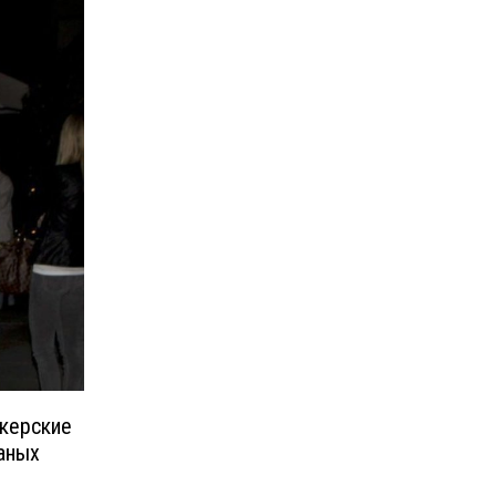
окерские
ваных