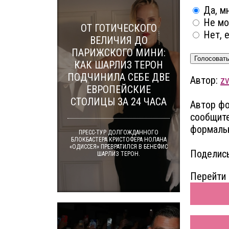
Да, мн
Не мог
ОТ ГОТИЧЕСКОГО
Нет, е
ВЕЛИЧИЯ ДО
ПАРИЖСКОГО МИНИ:
Голосоват
КАК ШАРЛИЗ ТЕРОН
ПОДЧИНИЛА СЕБЕ ДВЕ
Автор:
z
ЕВРОПЕЙСКИЕ
СТОЛИЦЫ ЗА 24 ЧАСА
Автор фо
сообщите
формальн
ПРЕСС-ТУР ДОЛГОЖДАННОГО
БЛОКБАСТЕРА КРИСТОФЕРА НОЛАНА
«ОДИССЕЯ» ПРЕВРАТИЛСЯ В БЕНЕФИС
Поделись
ШАРЛИЗ ТЕРОН.
Перейти 