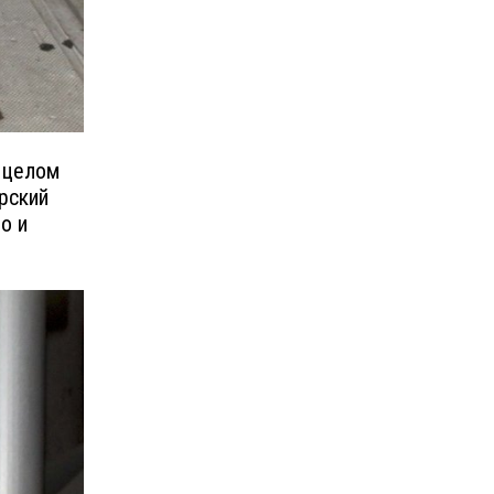
 целом
рский
о и