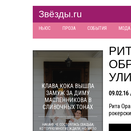
Звёзды.ru
НЬЮС
ПРОЗА
СОБЫТИЯ
МОДА
РИ
ОБ
УЛ
КЛАВА КОКА ВЫШЛА
ЗАМУЖ ЗА ДИМУ
09.02.16 
МАСЛЕННИКОВА В
Рита Ора
СЛИВОЧНЫХ ТОНАХ
рокерски
НАКАНУНЕ СОСТОЯЛАСЬ СВАДЬБА,
КОТОРУЮ МНОГИЕ ЖДАЛИ, НО МАЛО