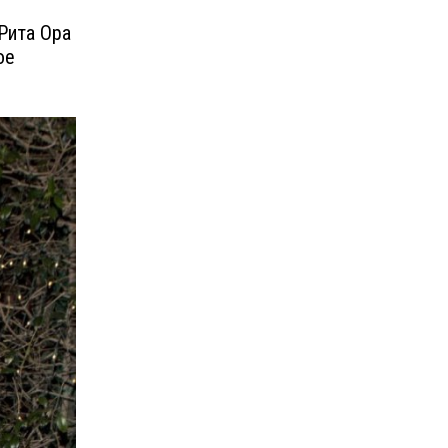
Рита Ора
ое