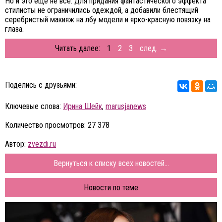
Но и это ещё не всё. Для придания фантастического эффекта
стилисты не ограничились одеждой, а добавили блестящий
серебристый макияж на лбу модели и ярко-красную повязку на
глаза.
Читать далее:
1
2
3
след. →
Поделись с друзьями:
Ключевые слова:
Ирина Шейк
,
marusjanews
Количество просмотров: 27 378
Автор:
zvezdi.ru
Вернуться к списку всех новостей...
Новости по теме