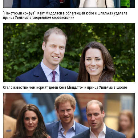
"Некоторый конфуз": Кейт Миддлтон в облегающей юбке и шпильках уделала
принца Уильяма в спортивном соревновании
Стало известно, чем кормят детей Кейт Миддлтон и принца Уильяма в школе