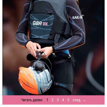
Читать далее:
1
2
3
4
5
след. →