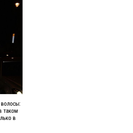
 волосы:
в таком
лько в