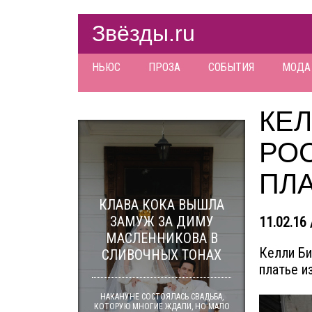
Звёзды.ru
НЬЮС
ПРОЗА
СОБЫТИЯ
МОДА
КЕЛ
РО
ПЛ
КЛАВА КОКА ВЫШЛА
ЗАМУЖ ЗА ДИМУ
11.02.16 
МАСЛЕННИКОВА В
Келли Би
СЛИВОЧНЫХ ТОНАХ
платье и
НАКАНУНЕ СОСТОЯЛАСЬ СВАДЬБА,
КОТОРУЮ МНОГИЕ ЖДАЛИ, НО МАЛО