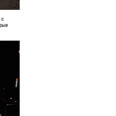
 с
орые