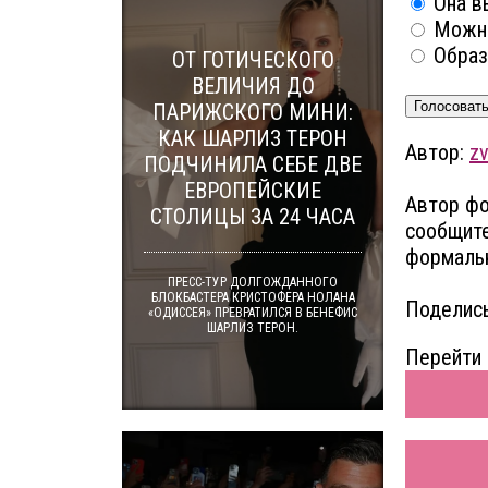
Она в
Можно
Образ
ОТ ГОТИЧЕСКОГО
ВЕЛИЧИЯ ДО
Голосоват
ПАРИЖСКОГО МИНИ:
КАК ШАРЛИЗ ТЕРОН
Автор:
z
ПОДЧИНИЛА СЕБЕ ДВЕ
ЕВРОПЕЙСКИЕ
Автор фо
СТОЛИЦЫ ЗА 24 ЧАСА
сообщите
формальн
ПРЕСС-ТУР ДОЛГОЖДАННОГО
БЛОКБАСТЕРА КРИСТОФЕРА НОЛАНА
Поделись
«ОДИССЕЯ» ПРЕВРАТИЛСЯ В БЕНЕФИС
ШАРЛИЗ ТЕРОН.
Перейти 