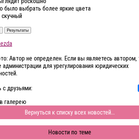
ыглядит роскошно
 было выбрать более яркие цвета
 скучный
ь
Результаты
vezda
то: Автор не определен. Если вы являетесь автором, 
 администрации для урегулирования юридических
остей.
 с друзьями:
в галерею
Вернуться к списку всех новостей...
Новости по теме