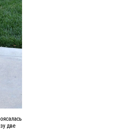
поясалась
зу две