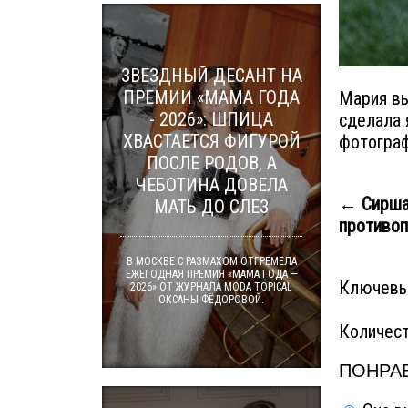
ЗВЕЗДНЫЙ ДЕСАНТ НА
ПРЕМИИ «МАМА ГОДА
Мария вы
- 2026»: ШПИЦА
сделала 
ХВАСТАЕТСЯ ФИГУРОЙ
фотограф
ПОСЛЕ РОДОВ, А
ЧЕБОТИНА ДОВЕЛА
← Сирша
МАТЬ ДО СЛЕЗ
противо
В МОСКВЕ С РАЗМАХОМ ОТГРЕМЕЛА
ЕЖЕГОДНАЯ ПРЕМИЯ «МАМА ГОДА —
Ключевы
2026» ОТ ЖУРНАЛА MODA TOPICAL
ОКСАНЫ ФЁДОРОВОЙ.
Количест
ПОНРАВ