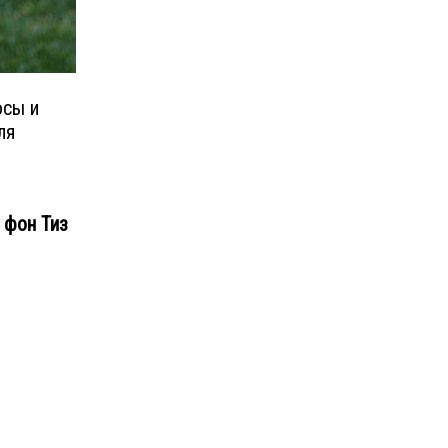
осы и
ля
 фон Тиз