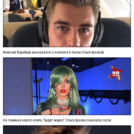
Алексей Воробьев высказался о плагиате в песне Ольги Бузовой
На съемках нового клипа "Будет жарко" Ольга Бузова показала сосок