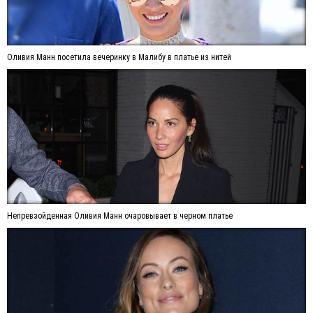
Оливия Манн посетила вечеринку в Малибу в платье из нитей
Непревзойденная Оливия Манн очаровывает в черном платье