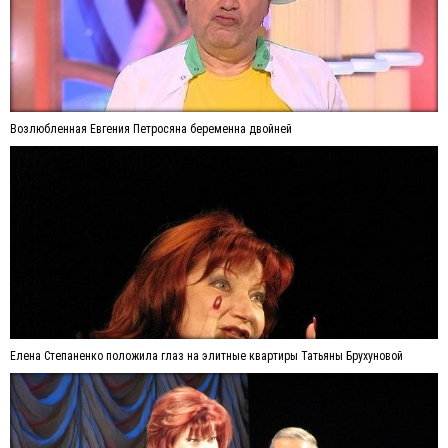
Возлюбленная Евгения Петросяна беременна двойней
Елена Степаненко положила глаз на элитные квартиры Татьяны Брухуновой