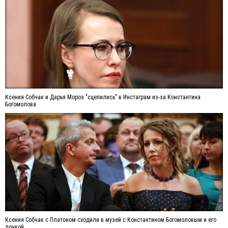
Ксения Собчак и Дарья Мороз "сцепились" в Инстаграм из-за Константина
Богомолова
Ксения Собчак с Платоном сходили в музей с Константином Богомоловым и его
дочкой