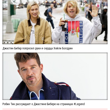
Джастин Бибер попросил руки и сердца Хейли Болдуин
Робин Тик рассуждает о Джастине Бибере на страницах #Legend