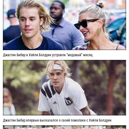
Джастин Бибер и Хейли Болдуин устроили "медовый" месяц
Джастин Бибер впервые высказался о своей помолвке с Хейли Болдуин