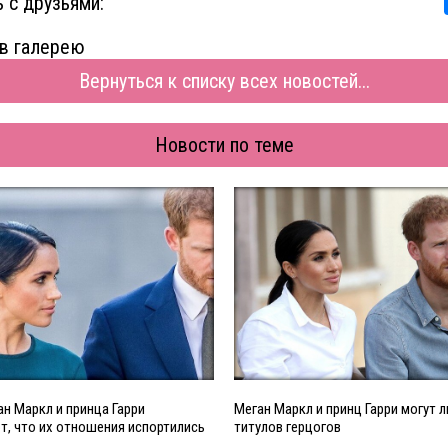
 с друзьями:
в галерею
Вернуться к списку всех новостей...
Новости по теме
н Маркл и принца Гарри
Меган Маркл и принц Гарри могут 
, что их отношения испортились
титулов герцогов