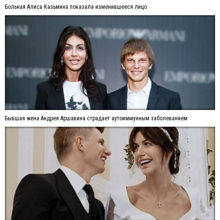
Больная Алиса Казьмина показала изменившееся лицо
Бывшая жена Андрея Аршавина страдает аутоиммунным заболеванием