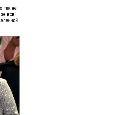
о так не
мое все!
селенной