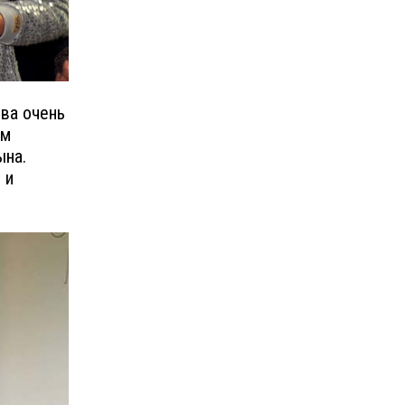
ова очень
ом
ына.
 и