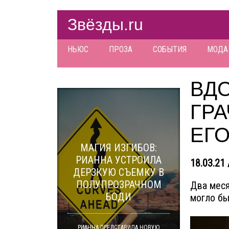
Звёзды.ru
НЬЮС
ПРОЗА
СОБЫТИЯ
МОДА
ВД
ГР
ЕГ
МАГИЯ ИЗГИБОВ:
РИАННА УСТРОИЛА
18.03.21 
ДЕРЗКУЮ СЪЕМКУ В
ПОЛУПРОЗРАЧНОМ
Два меся
БОДИ
могло бы
РИАННА ПРЕДСТАВИЛА НОВУЮ