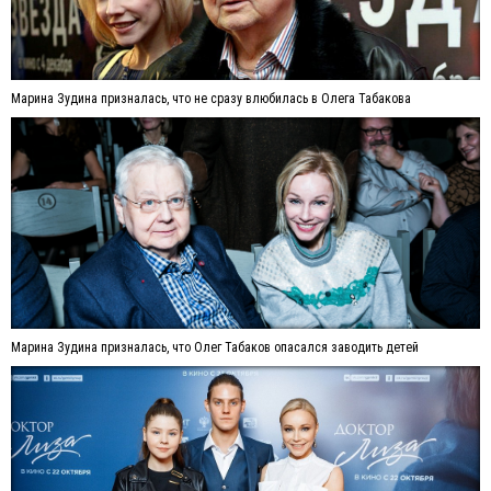
Марина Зудина призналась, что не сразу влюбилась в Олега Табакова
Марина Зудина призналась, что Олег Табаков опасался заводить детей