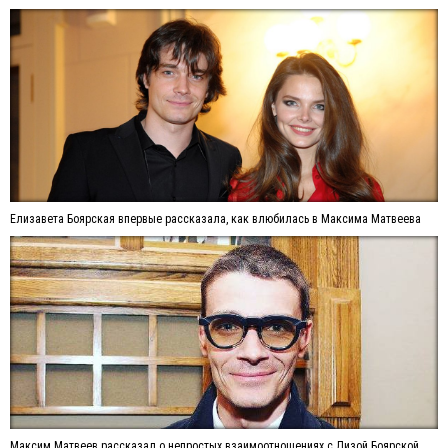
Елизавета Боярская впервые рассказала, как влюбилась в Максима Матвеева
Максим Матвеев рассказал о непростых взаимоотношениях с Лизой Боярской