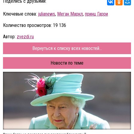
Поделись с друзьями:
Ключевые слова:
julianews
,
Меган Маркл
,
принц Гарри
Количество просмотров: 19 136
Автор:
zvezdi.ru
Вернуться к списку всех новостей...
Новости по теме