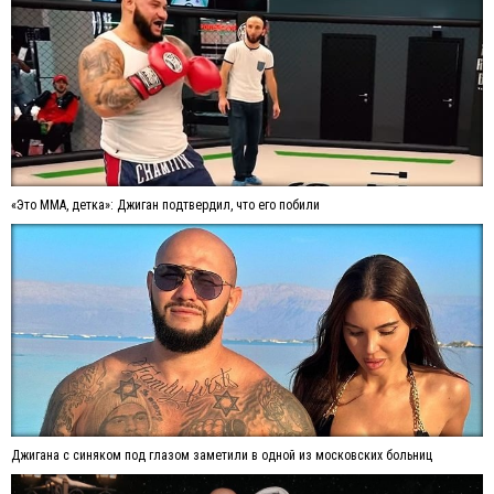
«Это ММА, детка»: Джиган подтвердил, что его побили
Джигана с синяком под глазом заметили в одной из московских больниц