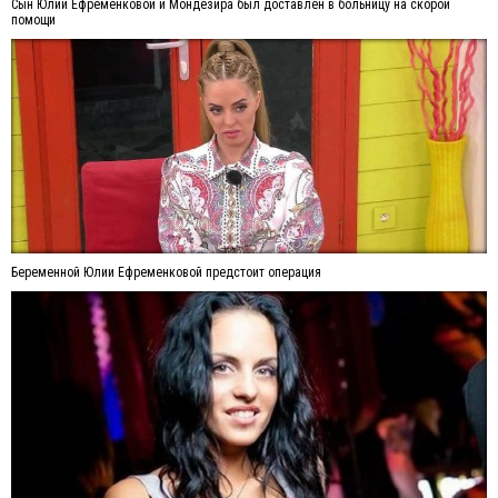
Сын Юлии Ефременковой и Мондезира был доставлен в больницу на скорой
помощи
Беременной Юлии Ефременковой предстоит операция