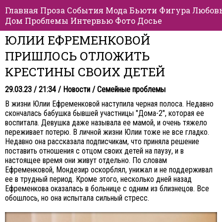
Главная
Проза
События
Мода
Бьюти
Фигура
Любов
Дом
Проблемы
Интервью
Фото
Досье
ЮЛИИ ЕФРЕМЕНКОВОЙ
ПРИШЛОСЬ ОТЛОЖИТЬ
КРЕСТИНЫ СВОИХ ДЕТЕЙ
29.03.23 / 21:34 /
Новости
/
Семейные проблемы
В жизни Юлии Ефременковой наступила черная полоса. Недавно
скончалась бабушка бывшей участницы "Дома-2", которая ее
воспитала. Девушка даже называла ее мамой, и очень тяжело
переживает потерю. В личной жизни Юлии тоже не все гладко.
Недавно она рассказала подписчикам, что приняла решение
поставить отношения с отцом своих детей на паузу, и в
настоящее время они живут отдельно. По словам
Ефременковой, Мондезир оскорблял, унижал и не поддерживал
ее в трудный период. Кроме этого, несколько дней назад
Ефременкова оказалась в больнице с одним из близнецов. Все
обошлось, но она испытала сильный стресс.