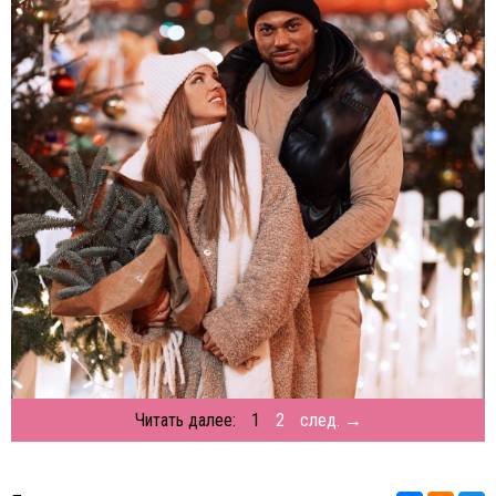
Читать далее:
1
2
след. →