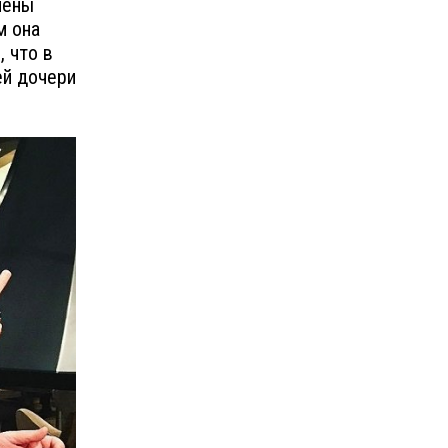
лены
м она
 что в
ей дочери