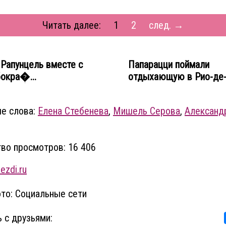
Читать далее:
1
2
след. →
Рапунцель вместе с
Папарацци поймали
окра�...
отдыхающую в Рио-де-
е слова:
Елена Стебенева
,
Мишель Серова
,
Александ
во просмотров: 16 406
ezdi.ru
то: Социальные сети
 с друзьями: