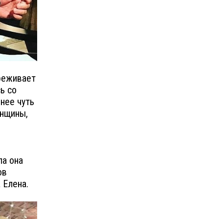
ереживает
ь со
нее чуть
енщины,
ла она
ов
 Елена.