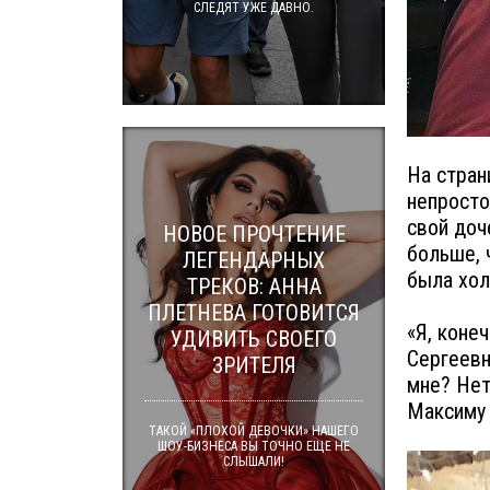
СЛЕДЯТ УЖЕ ДАВНО.
На стран
непросто
свой доч
НОВОЕ ПРОЧТЕНИЕ
больше, 
ЛЕГЕНДАРНЫХ
была хол
ТРЕКОВ: АННА
ПЛЕТНЕВА ГОТОВИТСЯ
«Я, коне
УДИВИТЬ СВОЕГО
Сергеевн
ЗРИТЕЛЯ
мне? Нет
Максиму 
ТАКОЙ «ПЛОХОЙ ДЕВОЧКИ» НАШЕГО
ШОУ-БИЗНЕСА ВЫ ТОЧНО ЕЩЕ НЕ
СЛЫШАЛИ!