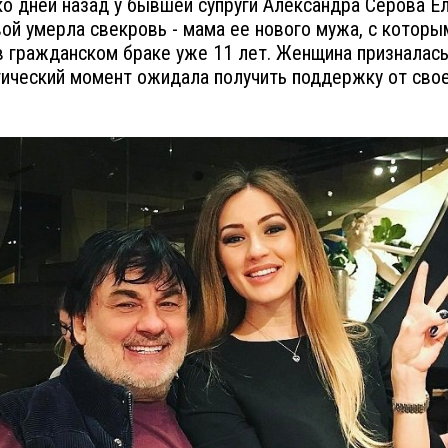
о дней назад у бывшей супруги Александра Серова Е
ой умерла свекровь - мама ее нового мужа, с которы
в гражданском браке уже 11 лет. Женщина призналась,
гический момент ожидала получить поддержку от сво