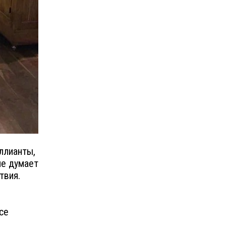
иллианты,
не думает
твия.
се