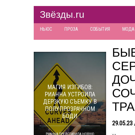
Звёзды.ru
НЬЮС
ПРОЗА
СОБЫТИЯ
МОДА
БЫ
СЕ
ДО
МАГИЯ ИЗГИБОВ:
СО
РИАННА УСТРОИЛА
ДЕРЗКУЮ СЪЕМКУ В
ТРА
ПОЛУПРОЗРАЧНОМ
БОДИ
29.05.23 
РИАННА ПРЕДСТАВИЛА НОВУЮ