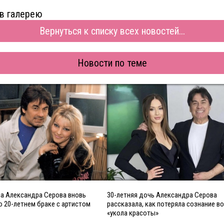
в галерею
Вернуться к списку всех новостей...
Новости по теме
а Александра Серова вновь
30-летняя дочь Александра Серова
о 20-летнем браке с артистом
рассказала, как потеряла сознание в
«укола красоты»