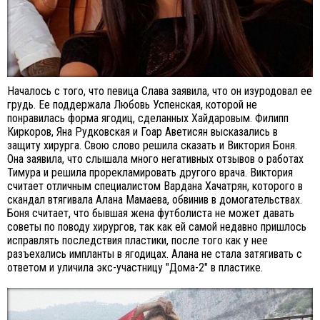
Началось с того, что певица Слава заявила, что он изуродовал ее
грудь. Ее поддержала Любовь Успенская, которой не
понравилась форма ягодиц, сделанных Хайдаровым. Филипп
Киркоров, Яна Рудковская и Гоар Аветисян высказались в
защиту хирурга. Свою слово решила сказать и Виктория Боня.
Она заявила, что слышала много негативных отзывов о работах
Тимура и решила прорекламировать другого врача. Виктория
считает отличным специалистом Вардана Хачатрян, которого в
скандал втягивала Алана Мамаева, обвинив в домогательствах.
Боня считает, что бывшая жена футболиста не может давать
советы по поводу хирургов, так как ей самой недавно пришлось
исправлять последствия пластики, после того как у нее
разъехались импланты в ягодицах. Алана не стала затягивать с
ответом и уличила экс-участницу "Дома-2" в пластике.