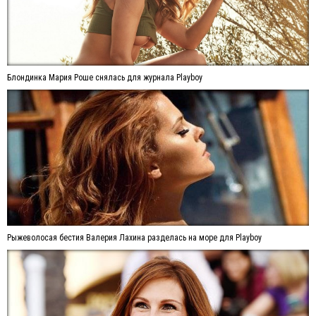
Блондинка Мария Роше снялась для журнала Playboy
Рыжеволосая бестия Валерия Лахина разделась на море для Playboy