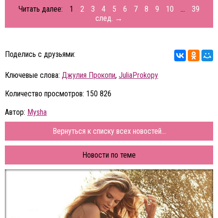
Читать далее:
1
2
3
4
5
6
7
8
9
10
...
39
след. →
Поделись с друзьями:
Ключевые слова:
Джулия Прокопи
,
JuliaProkopy
Количество просмотров: 150 826
Автор:
Mysha
Вернуться к списку всех новостей...
Новости по теме