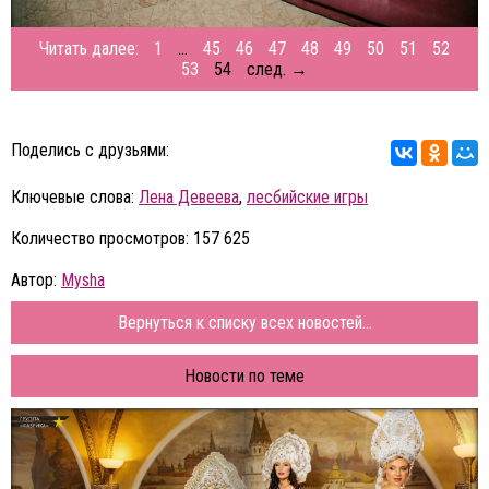
Читать далее:
1
...
45
46
47
48
49
50
51
52
53
54
след. →
Поделись с друзьями:
Ключевые слова:
Лена Девеева
,
лесбийские игры
Количество просмотров: 157 625
Автор:
Mysha
Вернуться к списку всех новостей...
Новости по теме