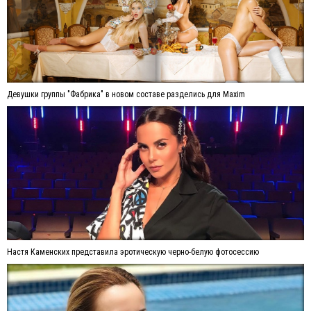
Девушки группы "Фабрика" в новом составе разделись для Maxim
Настя Каменских представила эротическую черно-белую фотосессию