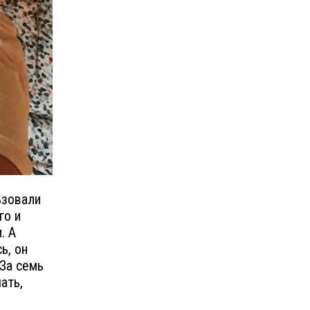
ьзовали
го и
. А
ь, он
За семь
ать,