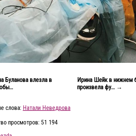
а Буланова влезла в
Ирина Шейк в нижнем 
обы...
произвела фу... →
е слова:
Натали Неведрова
во просмотров: 51 194
vezda