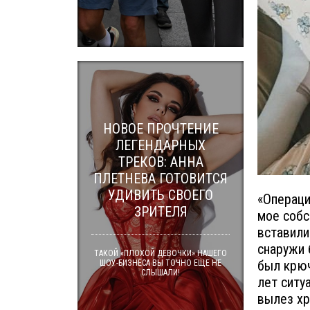
НОВОЕ ПРОЧТЕНИЕ
ЛЕГЕНДАРНЫХ
ТРЕКОВ: АННА
ПЛЕТНЕВА ГОТОВИТСЯ
УДИВИТЬ СВОЕГО
«Операци
ЗРИТЕЛЯ
мое собс
вставили
снаружи 
ТАКОЙ «ПЛОХОЙ ДЕВОЧКИ» НАШЕГО
был крюч
ШОУ-БИЗНЕСА ВЫ ТОЧНО ЕЩЕ НЕ
СЛЫШАЛИ!
лет ситу
вылез хр