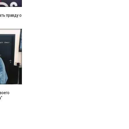
ать правду о
воего
а"