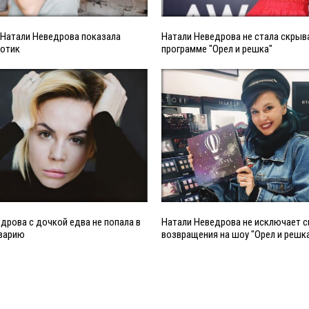
 Натали Неведрова показала
Натали Неведрова не стала скрыв
вотик
программе "Орел и решка"
дрова с дочкой едва не попала в
Натали Неведрова не исключает с
варию
возвращения на шоу "Орел и решк