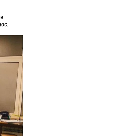
ле
нос.