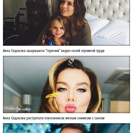
Анна Седокова ошарашила "горячим" видео своей огромной груди
Анна Седокова растрогала поклонников милым снимком с сыном