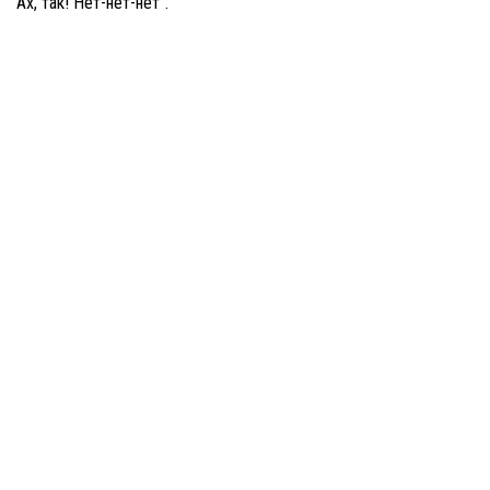
"Ах, так! Нет-нет-нет".