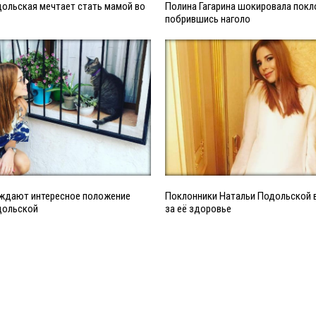
ольская мечтает стать мамой во
Полина Гагарина шокировала покл
побрившись наголо
уждают интересное положение
Поклонники Натальи Подольской 
дольской
за её здоровье