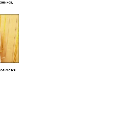
онников,
волнуются