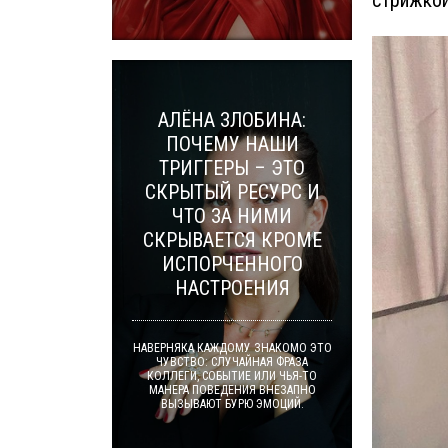
стрижко
АЛЁНА ЗЛОБИНА:
ПОЧЕМУ НАШИ
ТРИГГЕРЫ – ЭТО
СКРЫТЫЙ РЕСУРС И
ЧТО ЗА НИМИ
СКРЫВАЕТСЯ КРОМЕ
ИСПОРЧЕННОГО
НАСТРОЕНИЯ
НАВЕРНЯКА КАЖДОМУ ЗНАКОМО ЭТО
ЧУВСТВО: СЛУЧАЙНАЯ ФРАЗА
КОЛЛЕГИ, СОБЫТИЕ ИЛИ ЧЬЯ-ТО
МАНЕРА ПОВЕДЕНИЯ ВНЕЗАПНО
ВЫЗЫВАЮТ БУРЮ ЭМОЦИЙ.