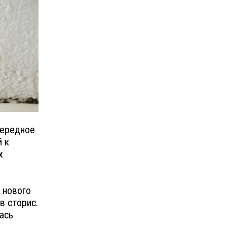
чередное
 к
х
 нового
в сторис.
ась