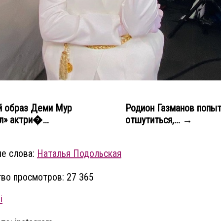
 образ Деми Мур
Родион Газманов попы
л» актри�...
отшутиться,... →
е слова:
Наталья Подольская
во просмотров: 27 365
i