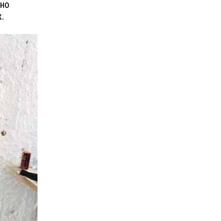
чно
.