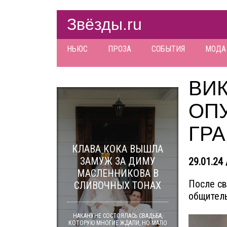
Звёзды.ru
НЬЮС
ПРОЗА
СОБЫТИЯ
МОДА
ВИ
ОП
ГР
КЛАВА КОКА ВЫШЛА
ЗАМУЖ ЗА ДИМУ
29.01.24 
МАСЛЕННИКОВА В
После св
СЛИВОЧНЫХ ТОНАХ
общитель
НАКАНУНЕ СОСТОЯЛАСЬ СВАДЬБА,
КОТОРУЮ МНОГИЕ ЖДАЛИ, НО МАЛО