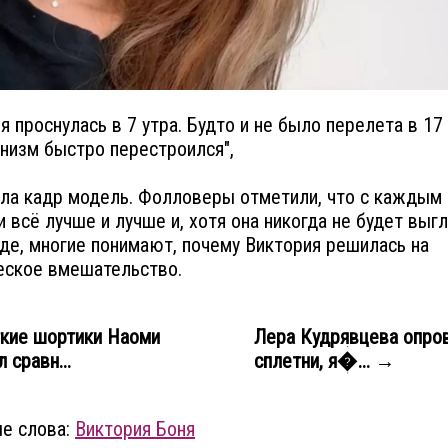
ня проснулась в 7 утра. Будто и не было перелета в 17
низм быстро перестроился",
ала кадр модель. Фолловеры отметили, что с каждым
и всё лучше и лучше и, хотя она никогда не будет выг
де, многие понимают, почему Виктория решилась на
еское вмешательство.
кие шортики Наоми
Лера Кудрявцева опро
 сравн...
сплетни, я�... →
е слова:
Виктория Боня