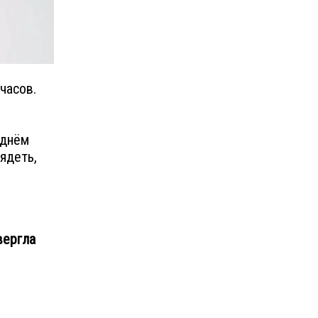
 часов.
 днём
лядеть,
вергла