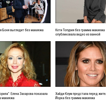
я Боня выглядит без макияжа
Кети Топурия без грамма макияжа
опубликовала видео из ванной
орила": Елена Захарова показала
Хайди Клум предстала перед жит
а макияжа
Йорка без грамма макияжа