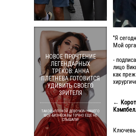
"Я сегод
Мой орга
НОВОЕ ПРОЧТЕНИЕ
- подпис
ЛЕГЕНДАРНЫХ
лицо Вик
ТРЕКОВ: АННА
как преж
ПЛЕТНЕВА ГОТОВИТСЯ
хирургич
УДИВИТЬ СВОЕГО
ЗРИТЕЛЯ
← Корот
Кэмпбелл
ТАКОЙ «ПЛОХОЙ ДЕВОЧКИ» НАШЕГО
ШОУ-БИЗНЕСА ВЫ ТОЧНО ЕЩЕ НЕ
СЛЫШАЛИ!
Ключевы