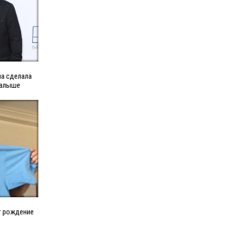
на сделала
малыше
т рождение