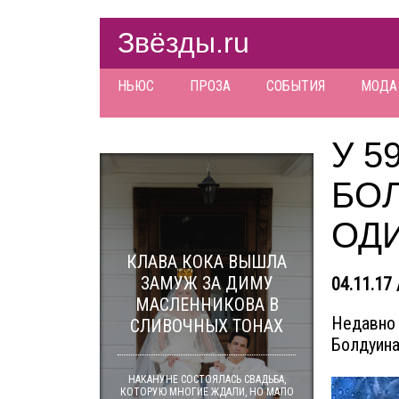
Звёзды.ru
НЬЮС
ПРОЗА
СОБЫТИЯ
МОДА
У 5
БО
ОД
КЛАВА КОКА ВЫШЛА
ЗАМУЖ ЗА ДИМУ
04.11.17 
МАСЛЕННИКОВА В
Недавно 
СЛИВОЧНЫХ ТОНАХ
Болдуина
НАКАНУНЕ СОСТОЯЛАСЬ СВАДЬБА,
КОТОРУЮ МНОГИЕ ЖДАЛИ, НО МАЛО