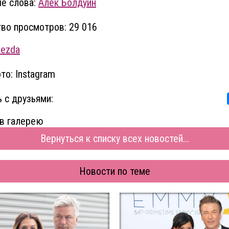
е слова:
Алек Болдуин
во просмотров: 29 016
vezda
то: Instagram
 с друзьями:
в галерею
Вернуться к списку всех новостей...
Новости по теме