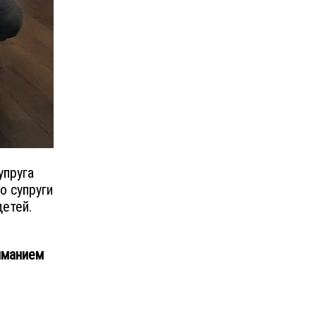
упруга
о супруги
детей.
иманием