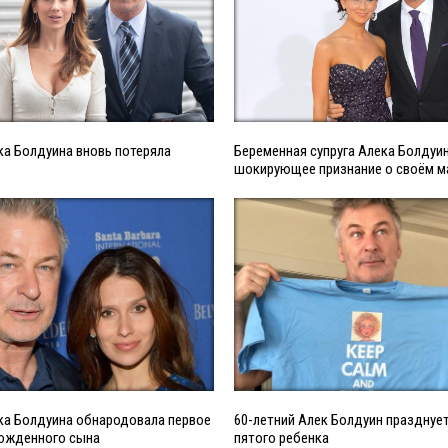
ка Болдуина вновь потеряла
Беременная супруга Алека Болдуи
шокирующее признание о своём 
ка Болдуина обнародовала первое
60-летний Алек Болдуин празднуе
ожденного сына
пятого ребенка