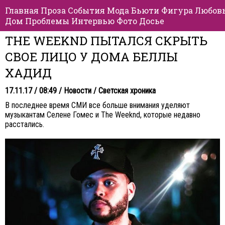
Главная
Проза
События
Мода
Бьюти
Фигура
Любов
Дом
Проблемы
Интервью
Фото
Досье
THE WEEKND ПЫТАЛСЯ СКРЫТЬ
СВОЕ ЛИЦО У ДОМА БЕЛЛЫ
ХАДИД
17.11.17 / 08:49 /
Новости
/
Светская хроника
В последнее время СМИ все больше внимания уделяют
музыкантам Селене Гомес и The Weeknd, которые недавно
расстались.