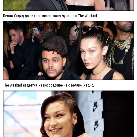
Белла Хадид до сих пор испытывает чувства к The Weeknd
The Weeknd надеется на воссоединение с Беллой Хадид