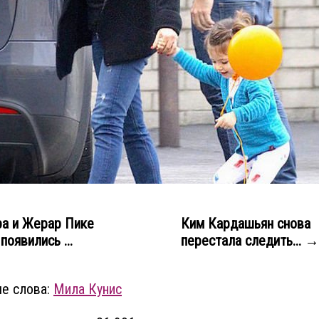
а и Жерар Пике
Ким Кардашьян снова
появились ...
перестала следить... →
е слова:
Мила Кунис