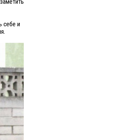
 заметить
ь себе и
я.