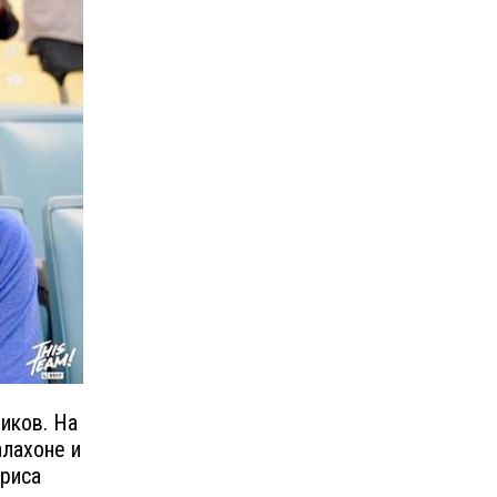
иков. На
алахоне и
триса