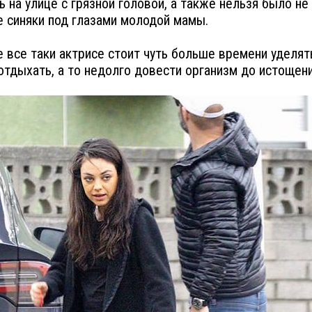
ь на улице с грязной головой, а также нельзя было не
 синяки под глазами молодой мамы.
 все таки актрисе стоит чуть больше времени уделят
отдыхать, а то недолго довести организм до истощени