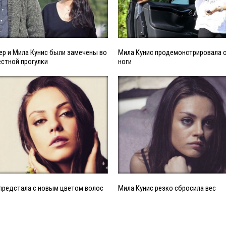
р и Мила Кунис были замечены во
Мила Кунис продемонстрировала 
стной прогулки
ноги
предстала с новым цветом волос
Мила Кунис резко сбросила вес