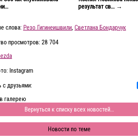
и...
результат св... →
е слова:
Резо Гигинеишвили
,
Светлана Бондарчук
во просмотров: 28 704
vezda
то: Instagram
 с друзьями:
в галерею
Вернуться к списку всех новостей...
Новости по теме