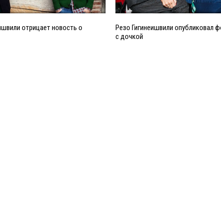
ишвили отрицает новость о
Резо Гигинеишвили опубликовал 
с дочкой