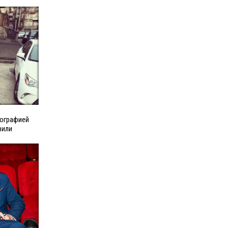
тографией
вили