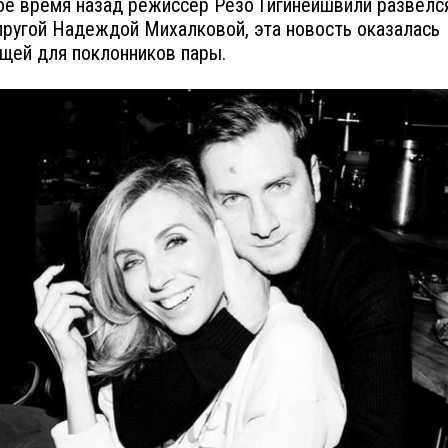
е время назад режиссер Резо Гигинеишвили развелс
пругой Надеждой Михалковой, эта новость оказалась
ей для поклонников пары.