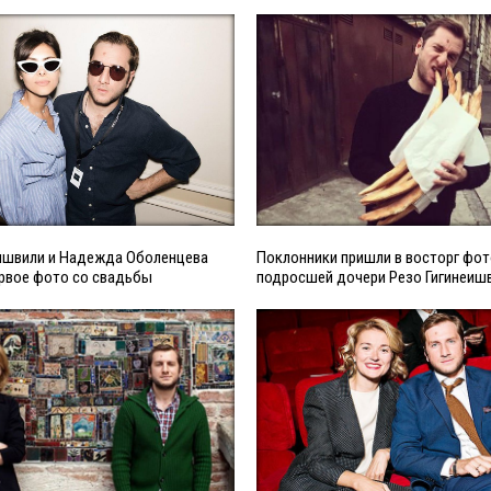
еишвили и Надежда Оболенцева
Поклонники пришли в восторг фо
ервое фото со свадьбы
подросшей дочери Резо Гигинеиш