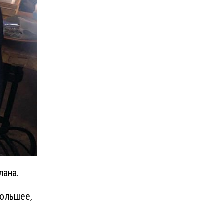
лана.
большее,