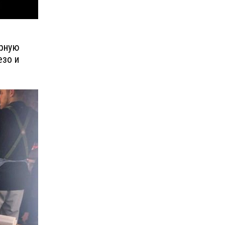
урную
езо и