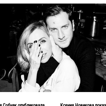
 Собчак опубликовала
Ксения Новикова пока