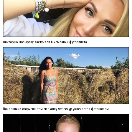
Викторию Лопыреву застукали в компании футболиста
Поклонники огорчены тем, что Алсу чересчур увлекается фотошопом