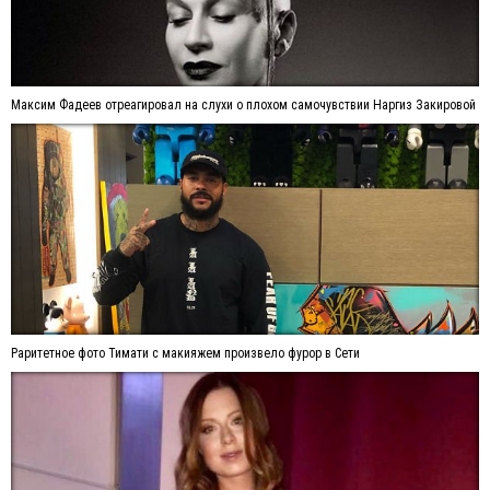
Максим Фадеев отреагировал на слухи о плохом самочувствии Наргиз Закировой
Раритетное фото Тимати с макияжем произвело фурор в Сети