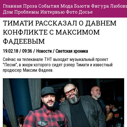
Главная
Проза
События
Мода
Бьюти
Фигура
Любов
Дом
Проблемы
Интервью
Фото
Досье
ТИМАТИ РАССКАЗАЛ О ДАВНЕМ
КОНФЛИКТЕ С МАКСИМОМ
ФАДЕЕВЫМ
19.02.18 / 09:36 /
Новости
/
Светская хроника
Сейчас на телеканале ТНТ выходит музыкальный проект
"Песни", в жюри которого сидят рэпер Тимати и известный
продюсер Максим Фадеев.