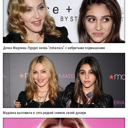
Дочка Мадонны Лурдес вновь "попалась" с небритыми подмышками
Мадонна выложила в сеть редкий снимок своей дочери