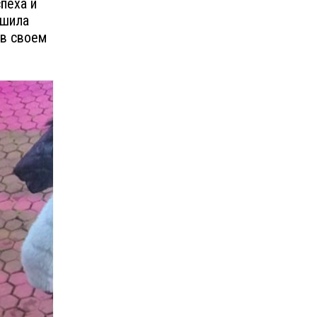
пеха и
ешила
 в своем