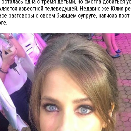
осталась одна с тремя детьми, но смогла добиться ус
вляется известной телеведущей. Недавно же Юлия р
все разговоры о своем бывшем супруге, написав пост
ге.