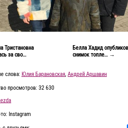
а Тристановна
Белла Хадид опублико
сь за сво...
снимок топле... →
е слова:
Юлия Барановская
,
Андрей Аршавин
во просмотров: 32 630
vezda
то: Instagram
 с друзьями: