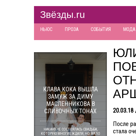
Звёзды.ru
НЬЮС
ПРОЗА
СОБЫТИЯ
МОДА
ЮЛ
ПОВ
ОТ
КЛАВА КОКА ВЫШЛА
АР
ЗАМУЖ ЗА ДИМУ
МАСЛЕННИКОВА В
20.03.18 
СЛИВОЧНЫХ ТОНАХ
После р
НАКАНУНЕ СОСТОЯЛАСЬ СВАДЬБА,
стала оч
КОТОРУЮ МНОГИЕ ЖДАЛИ, НО МАЛО