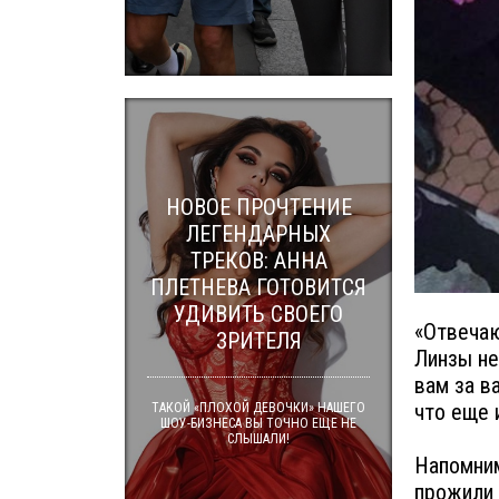
НОВОЕ ПРОЧТЕНИЕ
ЛЕГЕНДАРНЫХ
ТРЕКОВ: АННА
ПЛЕТНЕВА ГОТОВИТСЯ
УДИВИТЬ СВОЕГО
«Отвечаю
ЗРИТЕЛЯ
Линзы не
вам за в
что еще 
ТАКОЙ «ПЛОХОЙ ДЕВОЧКИ» НАШЕГО
ШОУ-БИЗНЕСА ВЫ ТОЧНО ЕЩЕ НЕ
СЛЫШАЛИ!
Напомним
прожили 