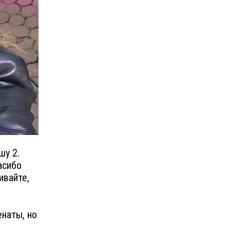
шу 2.
асибо
ивайте,
наты, но