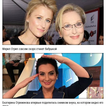
Мерил Стрип совсем скоро станет бабушкой
Екатерина Стриженова впервые поделилась снимком внука, на котором видно его
лицо