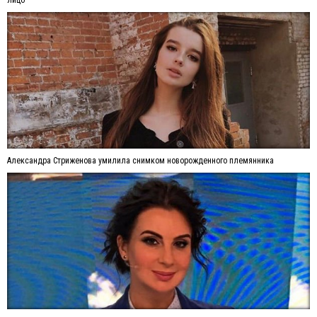
Александра Стриженова умилила снимком новорожденного племянника