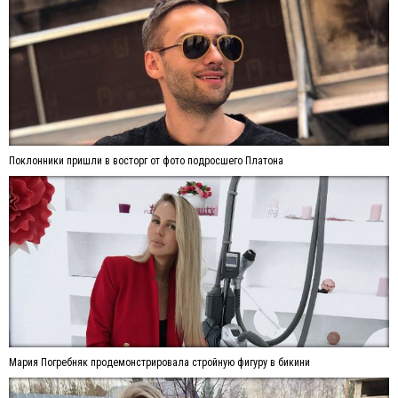
Поклонники пришли в восторг от фото подросшего Платона
Мария Погребняк продемонстрировала стройную фигуру в бикини