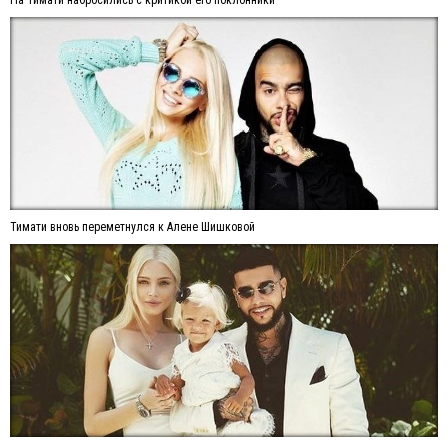
Тимати вновь переметнулся к Алене Шишковой