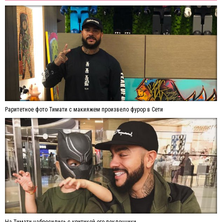
Раритетное фото Тимати с макияжем произвело фурор в Сети
На Тимати набросились с критикой его поклонники