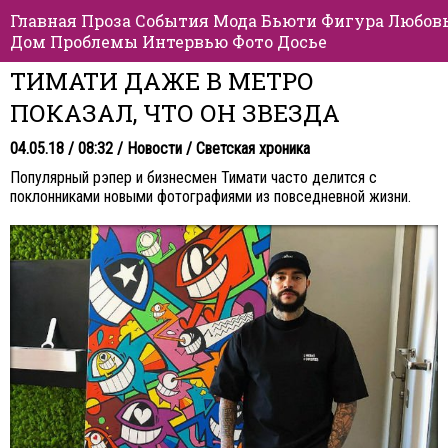
Главная
Проза
События
Мода
Бьюти
Фигура
Любов
Дом
Проблемы
Интервью
Фото
Досье
ТИМАТИ ДАЖЕ В МЕТРО
ПОКАЗАЛ, ЧТО ОН ЗВЕЗДА
04.05.18 / 08:32 /
Новости
/
Светская хроника
Популярный рэпер и бизнесмен Тимати часто делится с
поклонниками новыми фотографиями из повседневной жизни.