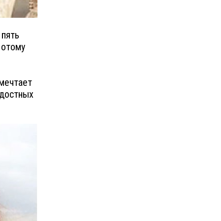
 пять
Потому
 мечтает
адостных