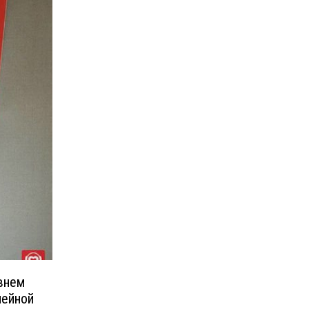
внем
мейной