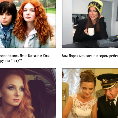
поссорились Лена Катина и Юля
Ани Лорак мечтает о втором ребе
группы "Тату"?