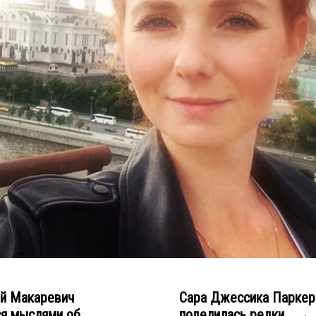
й Макаревич
Сара Джессика Паркер
я мыслями об...
поделилась редки... →