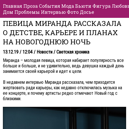
Главная
Проза
События
Мода
Бьюти
Фигура
Любов
Дом
Проблемы
Интервью
Фото
Досье
ПЕВИЦА МИРАНДА РАССКАЗАЛА
О ДЕТСТВЕ, КАРЬЕРЕ И ПЛАНАХ
НА НОВОГОДНЮЮ НОЧЬ
13.12.19 / 12:04 /
Новости
/
Светская хроника
Миранда – молодая певица, которая набирает популярность все
больше и больше, и не удивительно, ведь девушка каждый день
занимается своей карьерой и идет к цели.
В недавнем интервью Миранда рассказала, чем приходится
жертвовать ради карьеры, как недавно отключилась музыка на
ее концерте, и почему артисты редко отмечают Новый год с
близкими.