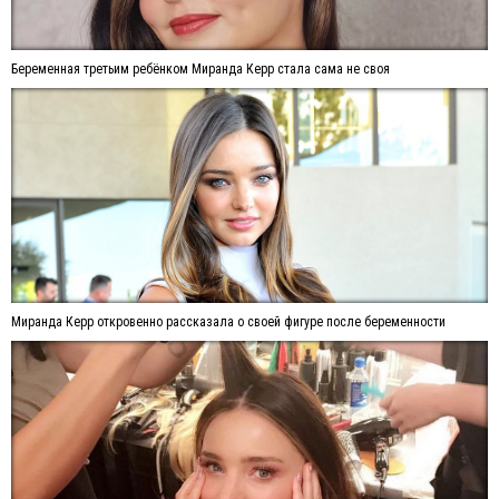
Беременная третьим ребёнком Миранда Керр стала сама не своя
Миранда Керр откровенно рассказала о своей фигуре после беременности