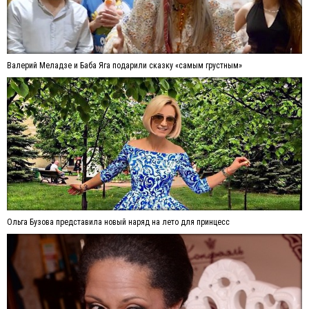
Валерий Меладзе и Баба Яга подарили сказку «самым грустным»
Ольга Бузова представила новый наряд на лето для принцесс