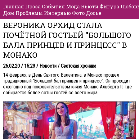
Главная
Проза
События
Мода
Бьюти
Фигура
Любов
Дом
Проблемы
Интервью
Фото
Досье
ВЕРОНИКА ОРХИД СТАЛА
ПОЧЁТНОЙ ГОСТЬЕЙ "БОЛЬШОГО
БАЛА ПРИНЦЕВ И ПРИНЦЕСС" В
МОНАКО
26.02.20 / 15:23 /
Новости
/
Светская хроника
14 февраля, в День Святого Валентина, в Монако прошел
традиционный "Большой бал принцев и принцесс". Он проходит
ежегодно под покровительством князя Монако Альберта II, где
собирается более сотни гостей со всего мира.