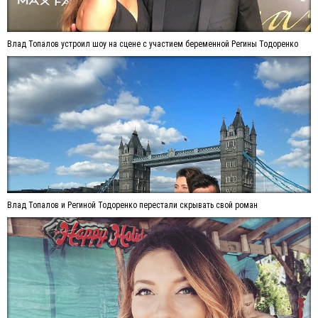
Влад Топалов устроил шоу на сцене с участием беременной Регины Тодоренко
Влад Топалов и Региной Тодоренко перестали скрывать свой роман