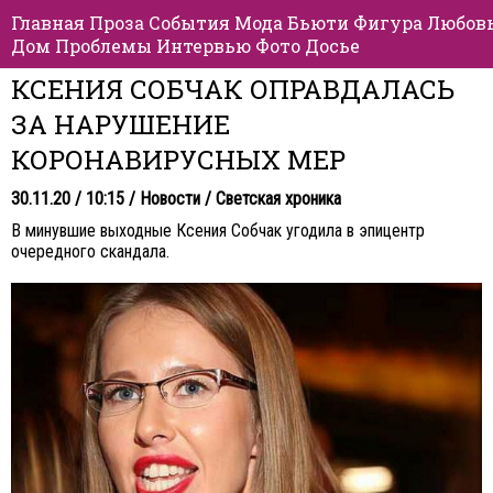
Главная
Проза
События
Мода
Бьюти
Фигура
Любов
Дом
Проблемы
Интервью
Фото
Досье
КСЕНИЯ СОБЧАК ОПРАВДАЛАСЬ
ЗА НАРУШЕНИЕ
КОРОНАВИРУСНЫХ МЕР
30.11.20 / 10:15 /
Новости
/
Светская хроника
В минувшие выходные Ксения Собчак угодила в эпицентр
очередного скандала.