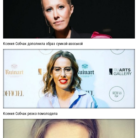
Ксения Собчак дополнила образ сумкой-авоськой
Ксения Собчак резко помолодела