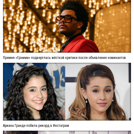
Премия «Грэмми» подверглась жёсткой критике после объявления номинантов
Ариана Гранде побила рекорд в Инстаграм