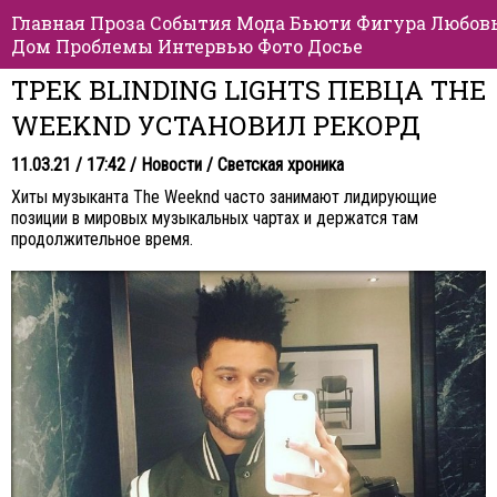
Главная
Проза
События
Мода
Бьюти
Фигура
Любов
Дом
Проблемы
Интервью
Фото
Досье
ТРЕК BLINDING LIGHTS ПЕВЦА THE
WEEKND УСТАНОВИЛ РЕКОРД
11.03.21 / 17:42 /
Новости
/
Светская хроника
Хиты музыканта The Weeknd часто занимают лидирующие
позиции в мировых музыкальных чартах и держатся там
продолжительное время.