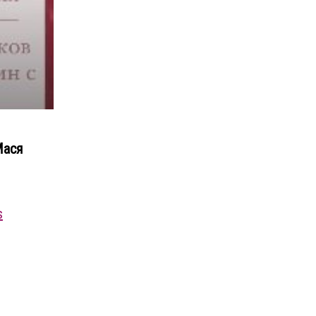
Мася
s