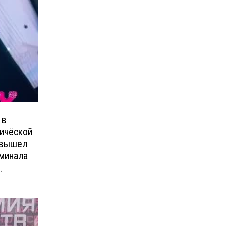
 в
ричёской
й вышел
оминала
.