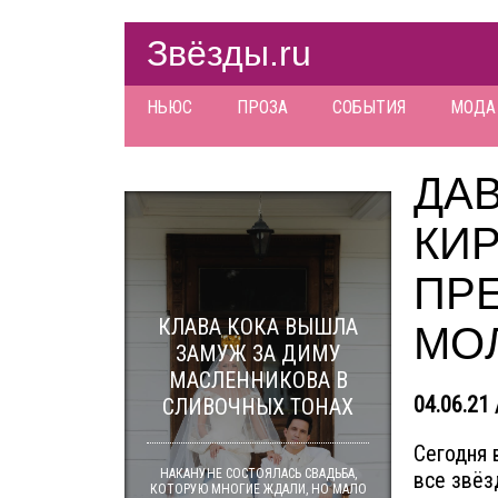
Звёзды.ru
НЬЮС
ПРОЗА
СОБЫТИЯ
МОДА
ДА
КИ
ПР
КЛАВА КОКА ВЫШЛА
МО
ЗАМУЖ ЗА ДИМУ
МАСЛЕННИКОВА В
04.06.21 
СЛИВОЧНЫХ ТОНАХ
Сегодня 
НАКАНУНЕ СОСТОЯЛАСЬ СВАДЬБА,
все звёз
КОТОРУЮ МНОГИЕ ЖДАЛИ, НО МАЛО