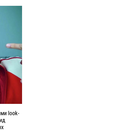
ми look-
вид
ых