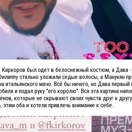
 Киркоров был одет в белоснежный костюм, а Дава -
Филиппу стильно уложили седые волосы, а Манукян п
на итальянского мачо. Всё бы ничего, но Дава первы
обиля и подал руку "его королю". Вся эта картина нап
нов, которые не скрывают своих чувств друг к другу
, этим оба и хотели привлечь внимание к себе.