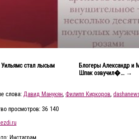
 Уильямс стал лысым
Блогеры Александр и 
Шпак озвучил�... →
е слова:
Давид Манукян
,
Филипп Киркоров
,
dashanew
во просмотров: 36 140
ezdi.ru
то: Инстаграм