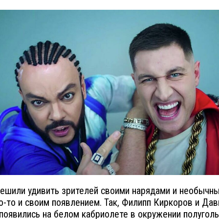
ешили удивить зрителей своими нарядами и необычны
то-то и своим появлением. Так, Филипп Киркоров и Да
появились на белом кабриолете в окружении полугол