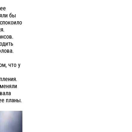
 ее
няли бы
еспокоило
я.
нсов.
водить
олова.
м, что у
пления.
оменяли
овала
ее планы.