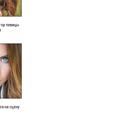
тор певицы
м
ся на сцену