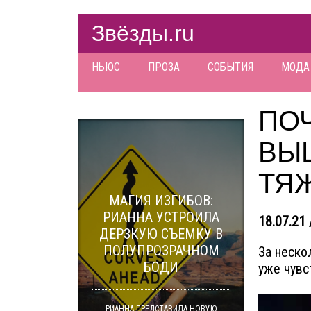
Звёзды.ru
НЬЮС
ПРОЗА
СОБЫТИЯ
МОДА
ПО
ВЫ
ТЯ
МАГИЯ ИЗГИБОВ:
РИАННА УСТРОИЛА
18.07.21 
ДЕРЗКУЮ СЪЕМКУ В
ПОЛУПРОЗРАЧНОМ
За неско
БОДИ
уже чувс
РИАННА ПРЕДСТАВИЛА НОВУЮ