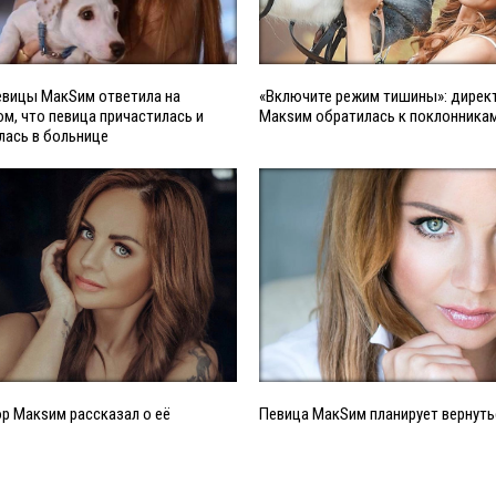
евицы МакSим ответила на
«Включите режим тишины»: дирек
ом, что певица причастилась и
Макsим обратилась к поклонника
лась в больнице
р Макsим рассказал о её
Певица МакSим планирует вернуть