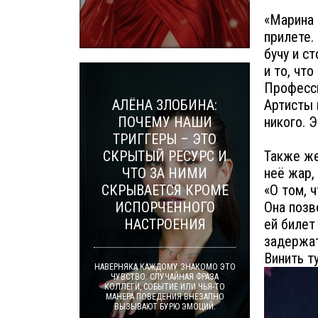
«Марина 
прилете.
бучу и с
и то, чт
Професси
АЛЁНА ЗЛОБИНА:
Артисты 
ПОЧЕМУ НАШИ
никого. 
ТРИГГЕРЫ – ЭТО
СКРЫТЫЙ РЕСУРС И
Также же
ЧТО ЗА НИМИ
неё жар,
СКРЫВАЕТСЯ КРОМЕ
«О том, 
ИСПОРЧЕННОГО
Она позв
НАСТРОЕНИЯ
ей билет
задержат
Винить т
НАВЕРНЯКА КАЖДОМУ ЗНАКОМО ЭТО
ЧУВСТВО: СЛУЧАЙНАЯ ФРАЗА
КОЛЛЕГИ, СОБЫТИЕ ИЛИ ЧЬЯ-ТО
МАНЕРА ПОВЕДЕНИЯ ВНЕЗАПНО
ВЫЗЫВАЮТ БУРЮ ЭМОЦИЙ.