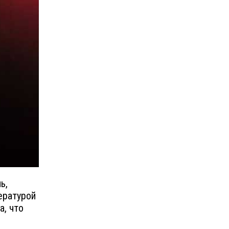
ь,
ературой
а, что