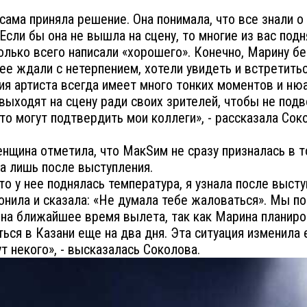
сама приняла решение. Она понимала, что все знали о
 Если бы она не вышла на сцену, то многие из вас под
только всего написали «хорошего». Конечно, Марину б
о ее ждали с нетерпением, хотели увидеть и встретитьс
я артиста всегда имеет много тонких моментов и нюа
выходят на сцену ради своих зрителей, чтобы не под
Это могут подтвердить мои коллеги», - рассказала Сок
нщина отметила, что МакSим не сразу призналась в то
 а лишь после выступления.
что у нее поднялась температура, я узнала после высту
онила и сказала: «Не думала тебе жаловаться». Мы п
 на ближайшее время вылета, так как Марина планир
ься в Казани еще на два дня. Эта ситуация изменила 
ут некого», - высказалась Соколова.