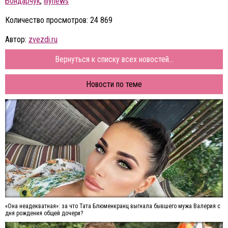
Бондарчук
,
lilynews
Количество просмотров: 24 869
Автор:
zvezdi.ru
Вернуться к списку всех новостей...
Новости по теме
«Она неадекватная»: за что Тата Блюменкранц выгнала бывшего мужа Валерия с
дня рождения общей дочери?