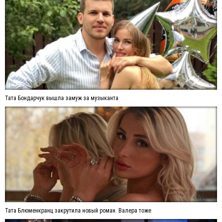
Тата Бондарчук вышла замуж за музыканта
Тата Блюменкранц закрутила новый роман. Валера тоже