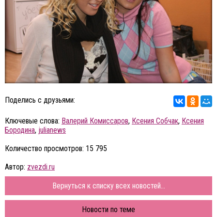
Поделись с друзьями:
Ключевые слова:
Валерий Комиссаров
,
Ксения Собчак
,
Ксения
Бородина
,
julianews
Количество просмотров: 15 795
Автор:
zvezdi.ru
Вернуться к списку всех новостей...
Новости по теме