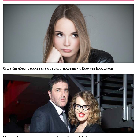
Саша Спилберг рассказала о своих отношениях с Ксенией Бородиной