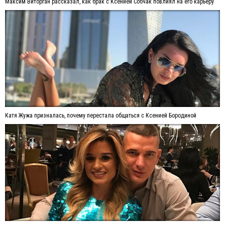
Максим Виторган рассказал, как брак с Ксенией Собчак повлиял на его карьеру
Катя Жужа призналась, почему перестала общаться с Ксенией Бородиной